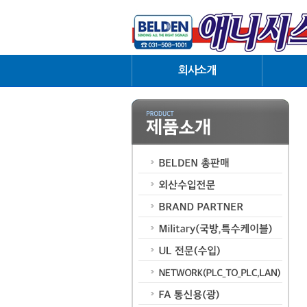
회사소개
인사말
B
협력업체
오시는길
BR
Milit
NETWORK
Har
AUD
Co