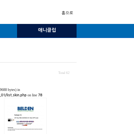
홈으로
애니클럽
Total 62
9688 bytes) in
on line
1/list.skin.php
78