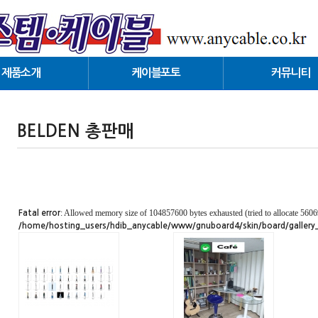
제품소개
케이블포토
커뮤니티
ELDEN 총판매
공지사항
외산수입전문
게시판
BELDEN 총판매
AND PARTNER
온라인문의
ary (국방, 특수케이블)
UL 전문(수입)
(PLC_TO_PLC,LAN)
: Allowed memory size of 104857600 bytes exhausted (tried to allocate 5606
Fatal error
FA통신용(광)
/home/hosting_users/hdib_anycable/www/gnuboard4/skin/board/gallery_0
ness(Cabling)
IO/VIDEO 케이블
axial 동축케이블