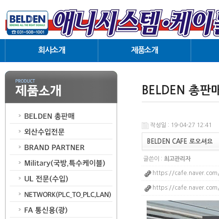
회사소개
제품소개
인사말
BELDEN 총판매
협력업체
외산수입전문
BELDEN 총판
오시는길
BRAND PARTNER
Military (국방, 특수케이블)
UL 전문(수입)
작성일 : 19-04-27 12:41
NETWORK(PLC_TO_PLC,LAN)
BELDEN CAFE 로오셔요
FA통신용(광)
글쓴이 :
최고관리자
Harness(Cabling)
AUDIO/VIDEO 케이블
https://cafe.naver.com
Coaxial 동축케이블
https://cafe.naver.com