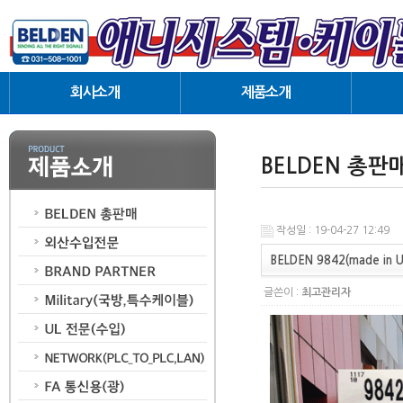
회사소개
제품소개
인사말
BELDEN 총판매
협력업체
외산수입전문
BELDEN 총판
오시는길
BRAND PARTNER
Military (국방, 특수케이블)
UL 전문(수입)
작성일 : 19-04-27 12:49
NETWORK(PLC_TO_PLC,LAN)
BELDEN 9842(made in 
FA통신용(광)
글쓴이 :
최고관리자
Harness(Cabling)
AUDIO/VIDEO 케이블
Coaxial 동축케이블