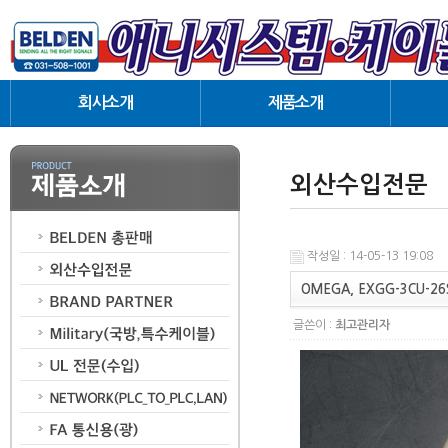
회사소개
제품소개
인사말
BELDEN 총판매
협력업체
외산수입전문
외산수입전문
오시는길
BRAND PARTNER
Military (국방, 특수케이블)
UL 전문(수입)
작성일 : 14-05-13 19:08
NETWORK(PLC_TO_PLC,LAN)
OMEGA, EXGG-3CU-26
FA통신용(광)
글쓴이 :
최고관리자
Harness(Cabling)
AUDIO/VIDEO 케이블
Coaxial 동축케이블